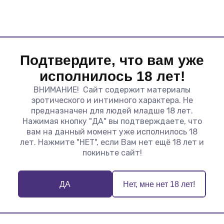
я) — мягкий, упругий, приятный на ощупь, имеет сертиф
тильный, соблазнительный, легко вписывается в образ
х популярных систем
ого полипропилена и имеет резьбовую конструкцию, гар
тного соединения с изделием. Для установки достаточн
Подтвердите, что вам уже
ектор, который состоит из двух разъемных половинок, 
исполнилось 18 лет!
альным круглым площадкам изделие можно быстро и над
ВНИМАНИЕ! Сайт содержит материалы
 как плаг или в составе страпона
эротического и интимного характера. Не
х игр, БДСМ, подготовки к более интенсивным сценария
предназначен для людей младше 18 лет.
Нажимая кнопку "ДА" вы подтверждаете, что
вам на данный момент уже исполнилось 18
увствительных зон без усилий
лет. Нажмите "НЕТ", если Вам нет ещё 18 лет и
х и чувствительных зон, в том числе для нерожавших 
покиньте сайт!
инством поясов и насадок
 изделие частью провокационного образа
загрязнения, выдерживает обработку антисептиками
ДА
Нет, мне нет 18 лет!
нной коробке, идеально оформлен для презента
муляцию